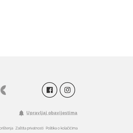
Upravljaj obavijestima
orištenja
Zaštita privatnosti
Politika o kolačićima