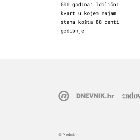
500 godina: Idilični
kvart u kojem najam
stana košta 88 centi
godišnje
© Punkufer