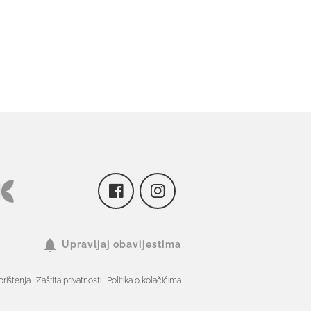
Upravljaj obavijestima
orištenja
Zaštita privatnosti
Politika o kolačićima