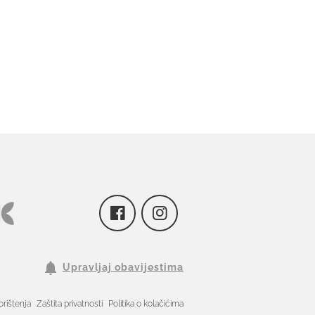
Upravljaj obavijestima
orištenja
Zaštita privatnosti
Politika o kolačićima