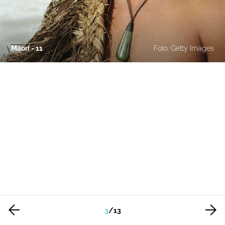
Maori - 11
Foto: Getty Images
3
/
13