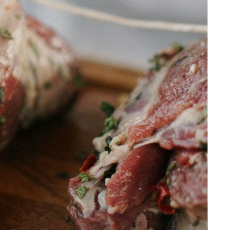
NEODOLJIVO SOČNO
Kada dodajete luk? Pet savjeta za
savršeni gulaš koji ćete rado
reprizirati