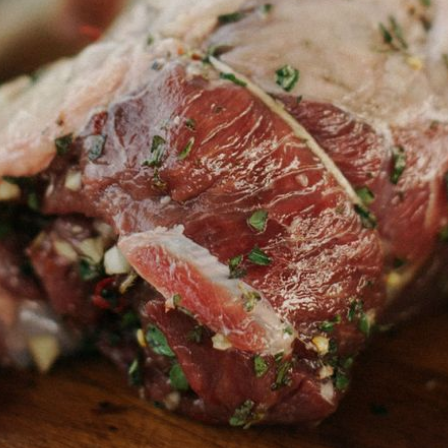
+
3
JEDNOSTAVNO
Kako omekšati žilavo meso? Trikovi s
 nekim
kojima će jeftiniji komadi postat
jen
mekani i fini