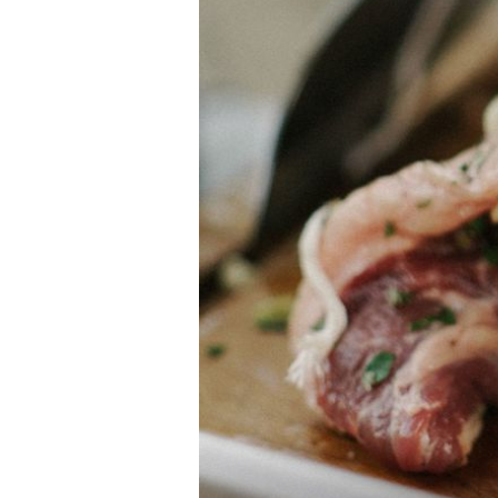
TONKA, RECI KOLAČ
Zamjena za vaniliju: Začin koji
obožavamo u kolačima, makar je u
dijelovima svijeta strogo zabran