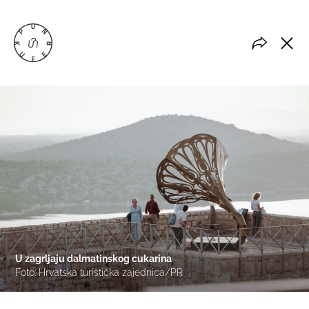
U zagrljaju dalmatinskog cukarina
Foto: Hrvatska turistička zajednica/PR