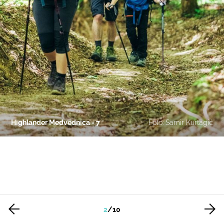
Highlander Medvednica - 7
Foto: Samir Kurtagić
2
/
10