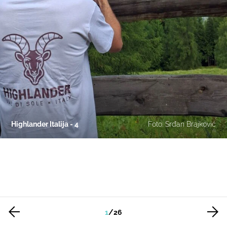
Highlander Italija - 4
Foto: Srđan Brajković
1
/
26