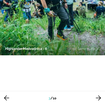
Highlander Medvednica - 6
Foto: Samir Kurtagić
3
/
10