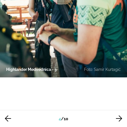
Highlander Medvednica - 3
Foto: Samir Kurtagić
4
/
10