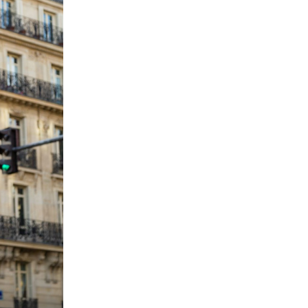
POKROVITELJ LIDL
Pariška piramida koja se smatrala
nepoželjnom: Sve što trebate znati o
najslavnijem muzeju na svijetu