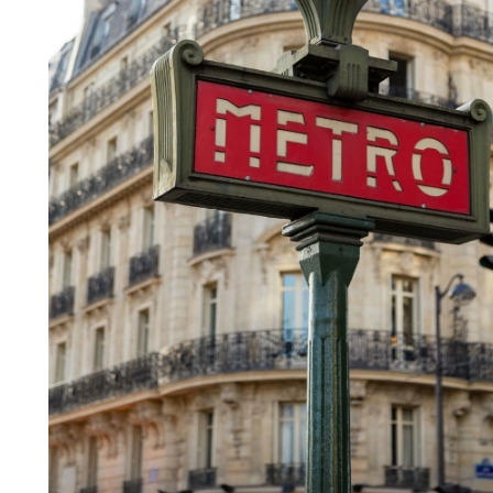
+
1
POKROVITELJ LIDL
Marseille: 5 stvari koje valja
iskusiti u uzbudljivom lučkom gradu