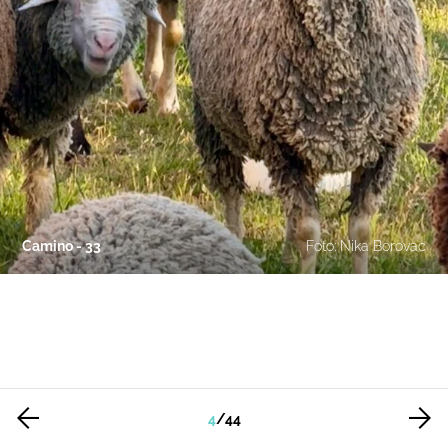
Camino - 33
Foto: Nika Borovac
4
/
44