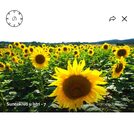
Suncokreti u Istri - 7
Foto: Romeo Ibrišević