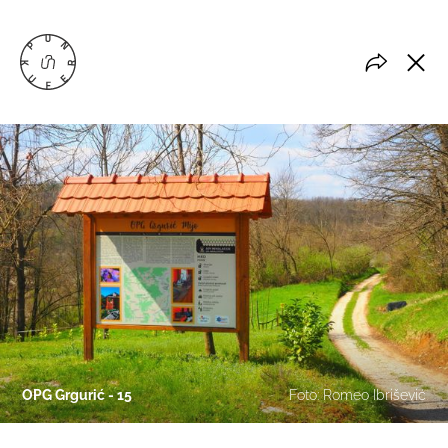
OPG Grgurić - 15
Foto: Romeo Ibrišević