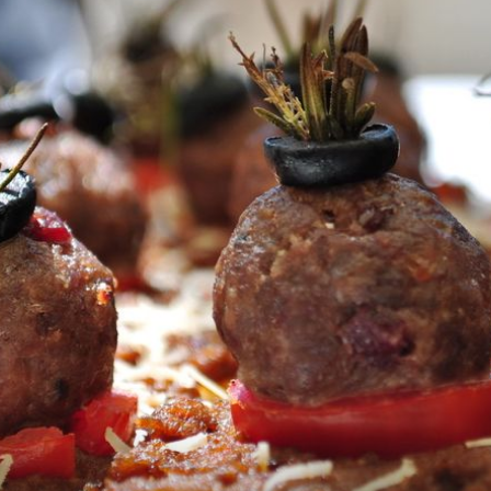
MASSIMO BAR NA KORČULI
zna
Bez lifta i stepenica: Hit-mjesto na
torana
hrvatskom otoku za koktele i zalaske
sunca u kuli iz 15. stoljeća