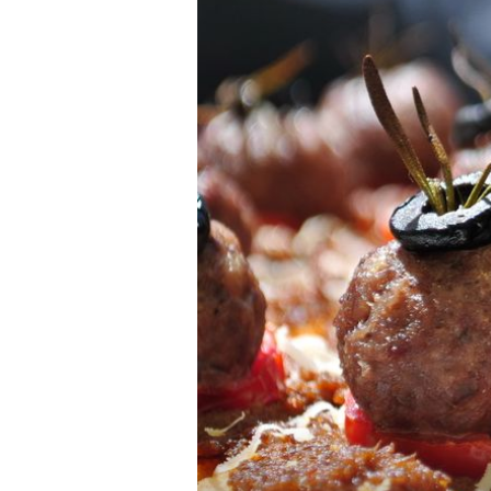
NAJLJEPŠA NA OTOKU?
Nepripitomljena ljepotica: Tirki
uvala na Korčuli bez kafića, res
i signala