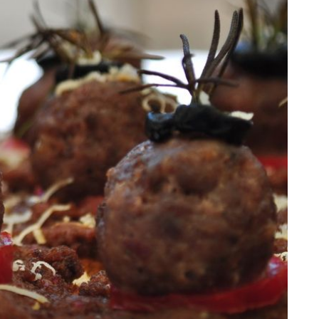
+
5
POŠTENE CIJENE, VELIKE PORCIJE
Sreća na tanjuru: Fantastično mjesto
za ručak u "najribarskijem mjestu na
Jadranu"