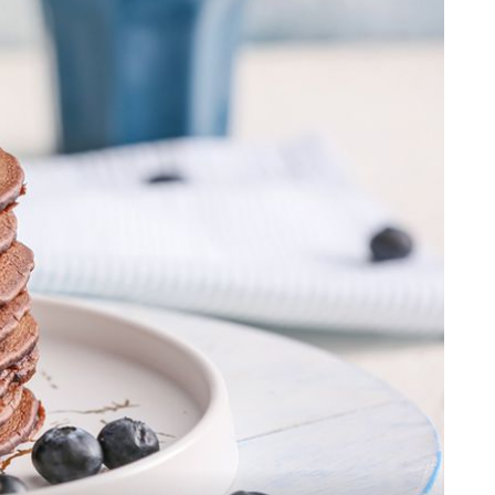
+
1
a
TJEDNI JELOVNIK
Ovih 7 jela ne morate kuhati, savršena
su za toplinski val – imamo dobar plan
za ovaj tjedan