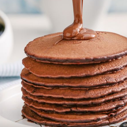
JELOVNIK ZA CIJELI TJEDAN
7 savršenih jela za ovaj tjedan:
i dan
Recepti za specijalitete koje obožav
cijeli svijet