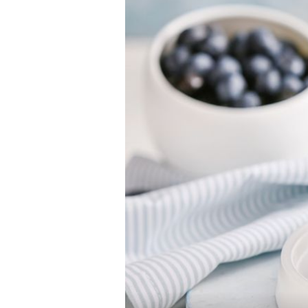
LJETNI RECEPTI
Brzo, fino i bez puno suđa: 7
neodoljivih ljetnih jela za svak
ovog tjedna