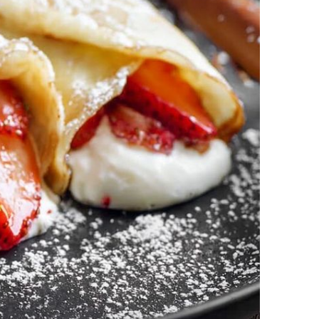
+
1
TJEDNI JELOVNIK
–
Ovih 7 jela ne morate kuhati, savršena
su za toplinski val – imamo dobar plan
za ovaj tjedan