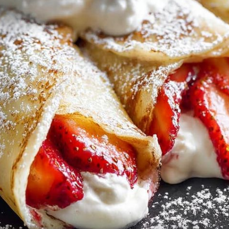
+
1
+
2
TJEDNI JELOVNIK
dan
Lagana su, fina i savršena za ljeto 
vruće
radit ćemo ovih 7 divnih jela, po
jedno svaki dan ovog tjedna