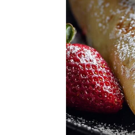
TJEDNI JELOVNIK
7 laganih i finih jela za svaki 
ovoga tjedna – kad je vani jako 