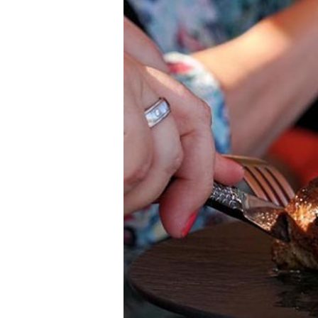
+
CANTILLY GARDEN
Samoborski restoran u zelenilu k
lokalne okuse podiže na novu raz