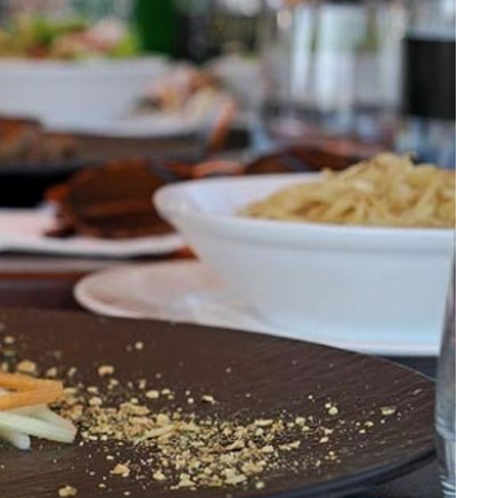
+
45
KAKVO OTKRIĆE!
se
Vjerojatno najuzbudljivija gostilna
Slovenije: Fantastična hrana i
domaćini zbog kojih vrijedi prijeći
granicu