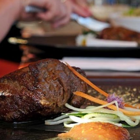
12
+
52
TAMAN ZA IZLET
oji
Dođite žedni i gladni: Zagorske adre
inu
na kojima se fino pije i jede