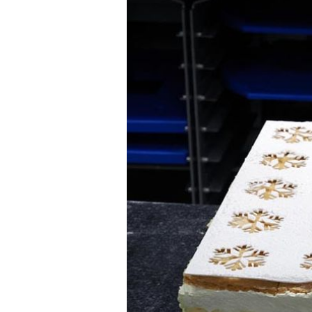
ČOKOLADA, ORASI - ILI ŠUNKA
Recept za slasnu poticu zbog koj
(i želudac) vuku na Bled