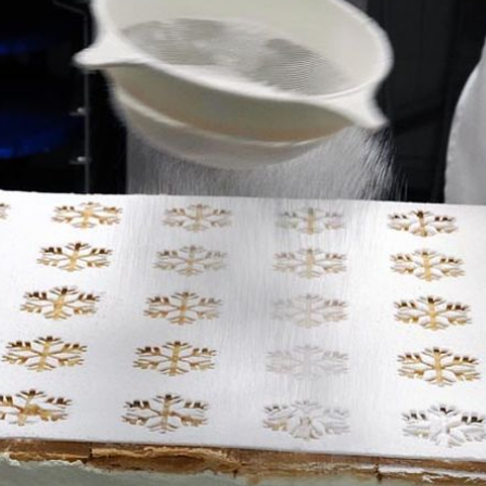
+
1
e srce
TJEDNI JELOVNIK
Ovih 7 jela ne morate kuhati, savrše
su za toplinski val – imamo dobar pl
za ovaj tjedan