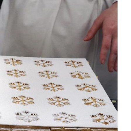
+
3
VIŠE OD TRADICIJE
na
Makaruli mirakuli: Konoba Baća u Stonu
an
otkriva recept za originalnu stonsku
tortu