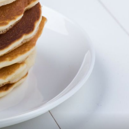
+
2
NIGDJE NIKOGA
"Evo zašto volim ljeto u Zagrebu":
Razlozi zbog kojih godišnji odmor u
gradu nije pokora