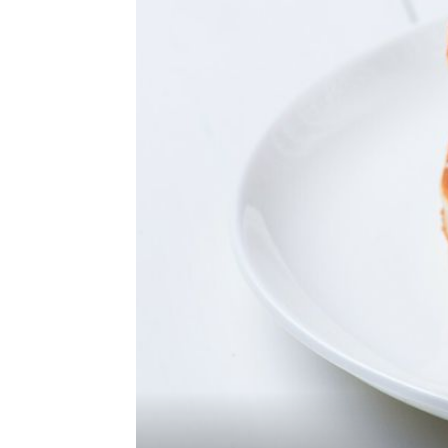
OD 0 DO 24
Zagreb, Split, Rijeka i Osijek:
Pekarnice koje rade čitavu noć i
spašavaju izlazak, dan i - život