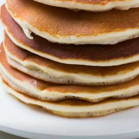
+
2
+
13
LABUĐE JEZERO
"Odlična lokacija za kupanje prije
posla": Kontroverzno jezero usred
Zagreba za koje znaju samo rijetki