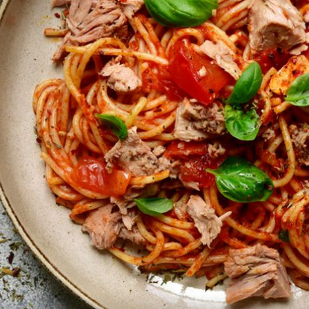
+
3
olju
PRVA POMOĆ
Spas za nezrele ili bezokusne rajčic
5 trikova pomoću kojih će biti slađe
sočnije