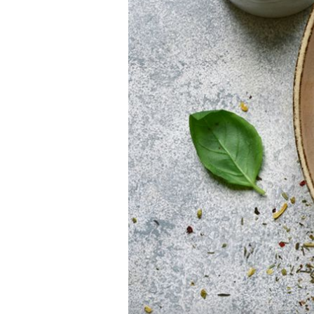
AL DENTE!
Zbogom kilogrami: Napravite najb
ljetnu tjesteninu