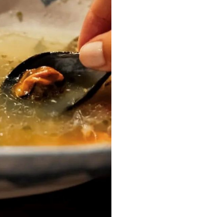
+
5
POŠTENE CIJENE, VELIKE PORCIJE
Sreća na tanjuru: Fantastično mjesto
za ručak u "najribarskijem mjestu na
Jadranu"