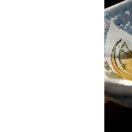
JADRUHI
Posveta Istri i domaćoj hrani: K
u kojoj siti i veseli možete - i
prespavati