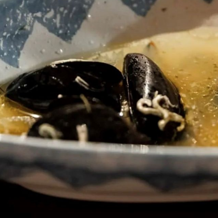
+
4
+
12
POPULARNI KIYOMI
onoba
Omiljeni azijski restoran u Zagrebu
ima odličnu ponudu za ručak po
prijateljskim cijenama