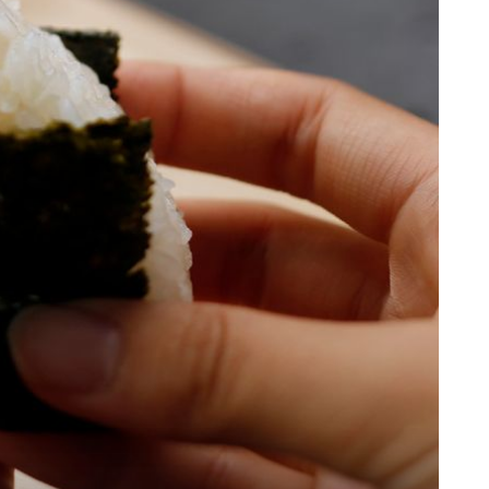
NEODOLJIVO SOČNO
i
Kada dodajete luk? Pet savjeta za
savršeni gulaš koji ćete rado
reprizirati