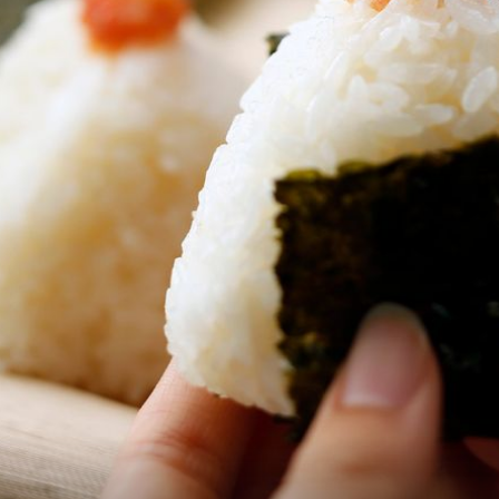
+
5
NEMA JAJA, NEMA PROBLEMA
10 najboljih zamjena za jaja: Trikov
 nekim
koje koriste i vegani i slastičari
jen