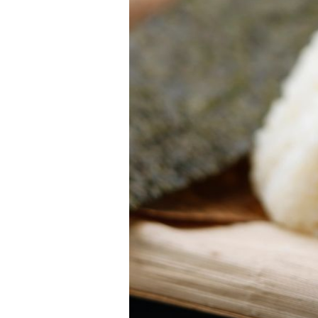
TONKA, RECI KOLAČ
Zamjena za vaniliju: Začin koji
obožavamo u kolačima, makar je u
dijelovima svijeta strogo zabran