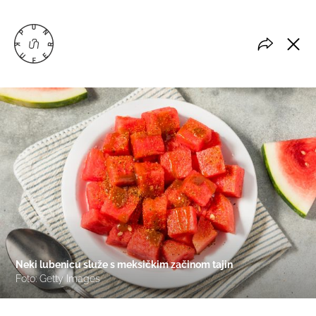
Neki lubenicu služe s meksičkim začinom tajin
Foto: Getty Images