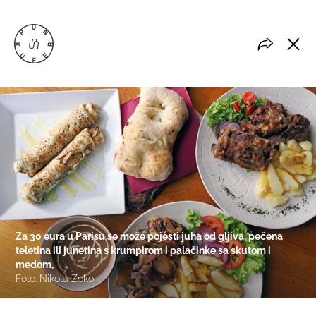
Za 30 eura u Parisu se može pojesti juha od gljiva, pečena
teletina ili junetina s krumpirom i palačinke sa skutom i
medom,
Foto: Nikola Zoko