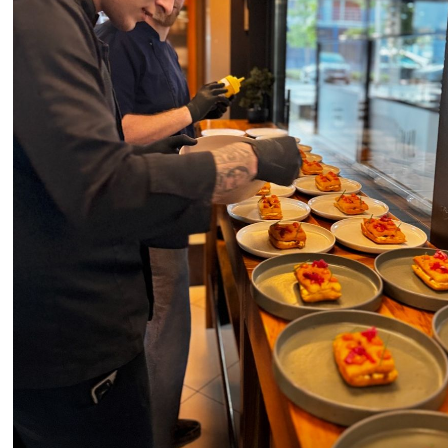
11
+
4
OD JANJETINE DO PINCE
bara u
Koje vino uz koje jelo? Savjeti za
t ćemo
sljubljivanje s uskrsnim
specijalitetima