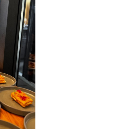
+
7
VITUS
Novi vinski hotel: "Ovakvu priču mi do
sada u Zagorju nismo imali"