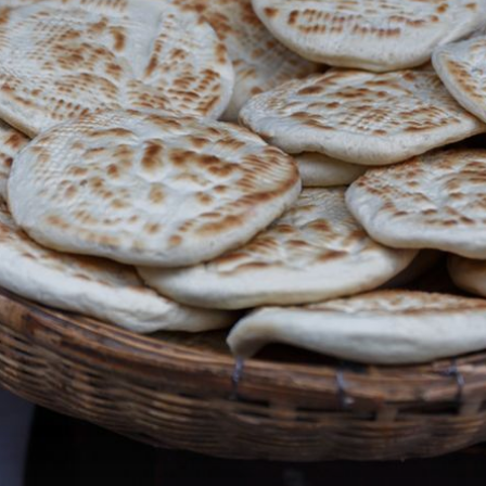
+
1
+
1
IMENA LUDA
 jela:
Jedete li mačja muda? Sezona je
a
počela, a svidjet će se i
vegetarijancima