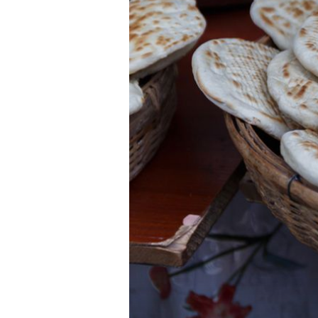
PUN UMAMIJA
Najlakši način da popravite okus
Umak koji koriste mnogi Hrvati, 
košta svega nekoliko eura