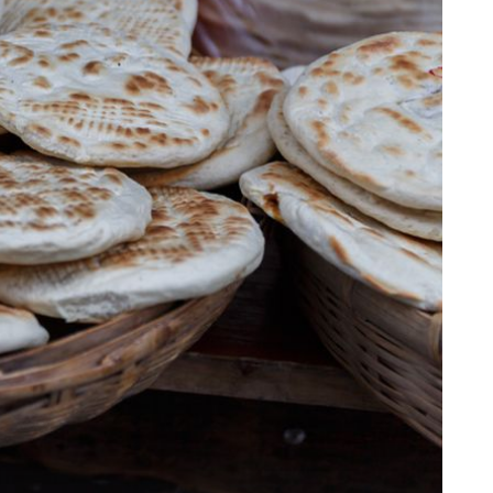
OGROZD
Vitaminska bomba iz vrta: Zaboravljeno
voće koje možete uvrstiti u doručak,
salate i deserte