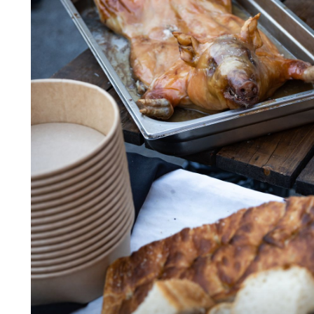
10
+
7
VIDIMO SE?
ebu:
S Pazara na Dolac: Splitska hit-jela
je
vrhunski chefovi stižu u Zagreb ovog
rom
petka