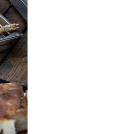
+
2
NIGDJE NIKOGA
 i
"Evo zašto volim ljeto u Zagrebu":
Razlozi zbog kojih godišnji odmor u
gradu nije pokora