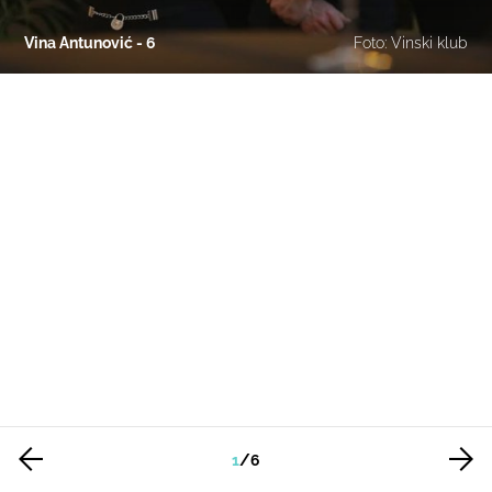
Vina Antunović - 6
Foto: Vinski klub
1
/
6