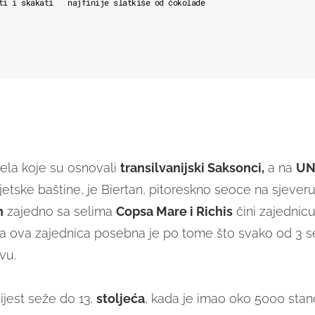
ti i skakati
najfinije slatkiše od čokolade
ela koje su osnovali
transilvanijski Saksonci,
a na
UN
jetske baštine, je Biertan, pitoreskno seoce na sjever
n
zajedno sa selima
Copsa Mare i Richis
čini zajednicu
a ova zajednica posebna je po tome što svako od 3 s
vu.
jest seže do 13.
stoljeća
, kada je imao oko 5000 stan