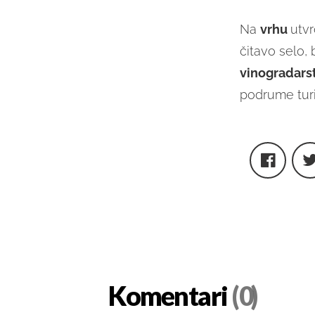
Na
vrhu
utvr
čitavo selo, 
vinogradars
podrume turis
Komentari
(0)