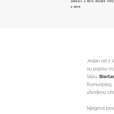
lokalci u miru dolaze roni
u more
Jedan od 7 s
su popisu sv
Sibiu.
Bierta
Rumunjskoj, 
utvrđenu crk
Njegova povi