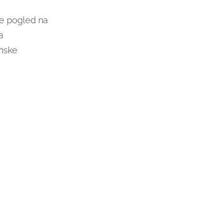
se pogled na
a
inske