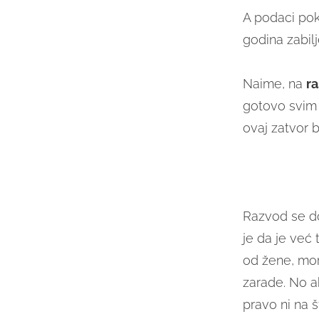
A podaci pok
godina zabil
Naime, na
r
gotovo svim 
ovaj zatvor 
Razvod se 
je da je već 
od žene, mo
zarade. No a
pravo ni na š