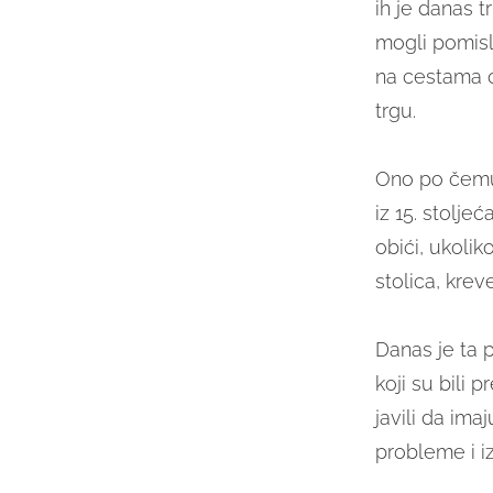
ih je danas t
mogli pomisl
na cestama o
trgu.
Ono po čemu 
iz 15. stolje
obići, ukolik
stolica, krev
Danas je ta p
koji su bili 
javili da ima
probleme i i