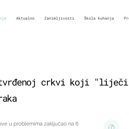
nja
Aktualno
Zanimljivosti
Škola kuhanja
Pr
tvrđenoj crkvi koji "liječi
raka
rove u problemima zaključao na 6