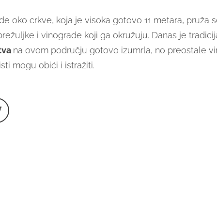
de oko crkve, koja je visoka gotovo 11 metara, pruža 
brežuljke i vinograde koji ga okružuju. Danas je tradicij
tva
na ovom području gotovo izumrla, no preostale v
ti mogu obići i istražiti.