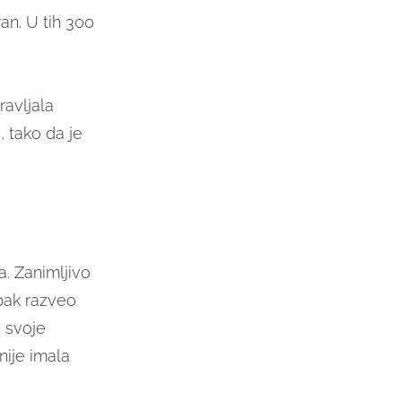
an. U tih 300
ravljala
 tako da je
. Zanimljivo
ipak razveo
u svoje
nije imala