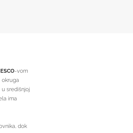
ESCO
-vom
u okruga
 u središnjoj
ela ima
ovnika, dok