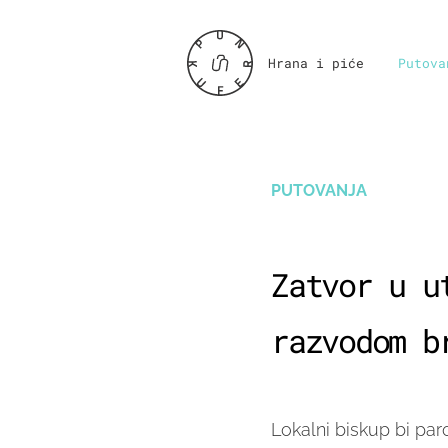
Hrana i piće
Putova
PUTOVANJA
Zatvor u u
razvodom b
Lokalni biskup bi pa