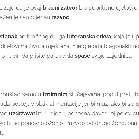
azuju da je ovaj
bračni zatvor
bio poprilično djelotvor
ježen je samo jedan
razvod
.
astanak
od bračnog druga
luteranska crkva
, koja je up
dijelovima života mještana, nije gledala blagonaklono,
bio način da prisile parove da
spase
svoju zajednicu.
dopuštao samo u
iznimnim
slučajevima, poput preljuba
tada postojao oblik alimentacije jer bi muž, ako bi se 
rao
uzdržavati
nju i djecu, odnosno davati joj polovic
ko bi se ponovno oženio i razveo od druge žene, ona 
ta.