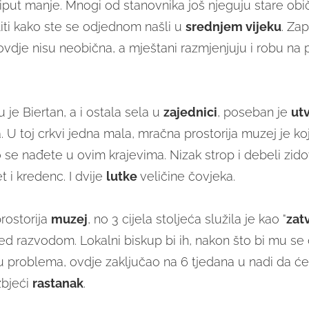
riput manje. Mnogi od stanovnika još njeguju stare obi
iti kako ste se odjednom našli u
srednjem vijeku
. Za
vdje nisu neobična, a mještani razmjenjuju i robu n
je Biertan, a i ostala sela u
zajednici
, poseban je
ut
ća. U toj crkvi jedna mala, mračna prostorija muzej je k
o se nađete u ovim krajevima. Nizak strop i debeli zidov
et i kredenc. I dvije
lutke
veličine čovjeka.
rostorija
muzej
, no 3 cijela stoljeća služila je kao "
zat
pred razvodom. Lokalni biskup bi ih, nakon što bi mu s
ju problema, ovdje zaključao na 6 tjedana u nadi da će r
zbjeći
rastanak
.