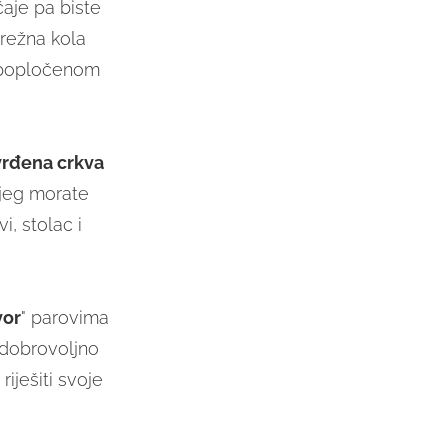
čaje pa biste
prežna kola
a popločenom
vrđena crkva
ojeg morate
i, stolac i
vor
" parovima
e dobrovoljno
iješiti svoje