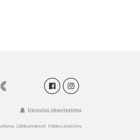
Upravljaj obavijestima
orištenja
Zaštita privatnosti
Politika o kolačićima