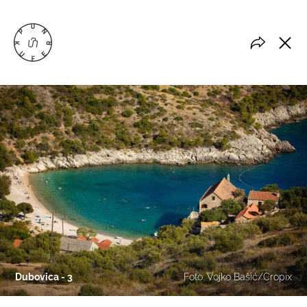
Dubovica - 3
Foto: Vojko Bašić/Cropix