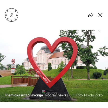
Plemićka ruta Slavonije i Podravine - 71
Foto: Nikola Zoko