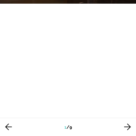
1
/
9