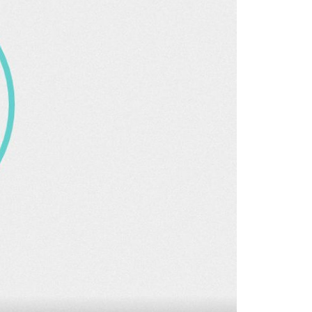
NAJLJEPŠA NA OTOKU?
Nepripitomljena ljepotica: Tirkizna
uvala na Korčuli bez kafića, restorana
ti
i signala