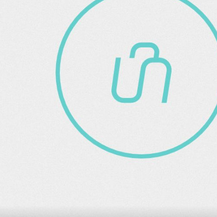
+
3
+
1
NEDALEKO OD PLOČA
Otok
Skriveni vojni tuneli na jugu
 na
Hrvatske: Omiljena kupališta na koja
lokalci u miru dolaze roniti i skaka
u more