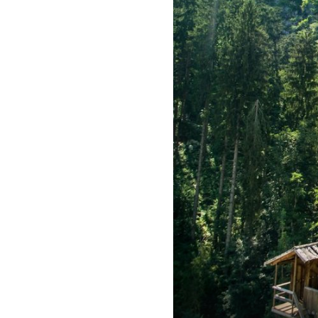
OTOK UNIJE
Najbolje čuvana tajna Kvarnera: 
tirkiznog mora i filmskih zalaza
kojem nema automobila