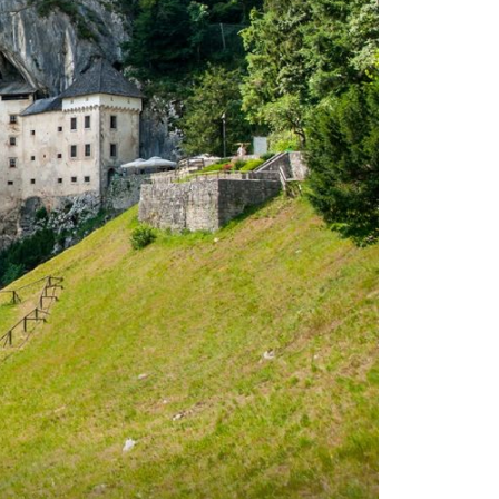
NAJMANJA NA SVIJETU
Čudo prirode: Predivna pješčana plaža
na 100 metara od mora
ti