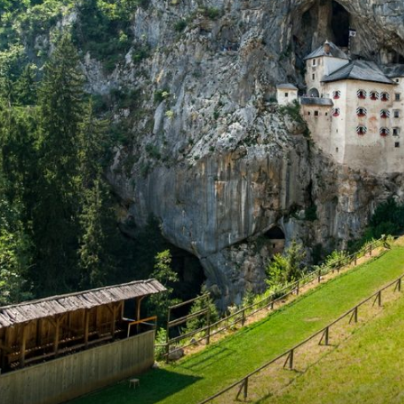
+
3
+
1
NEDALEKO OD PLOČA
Otok
Skriveni vojni tuneli na jugu
 na
Hrvatske: Omiljena kupališta na koja
lokalci u miru dolaze roniti i skaka
u more