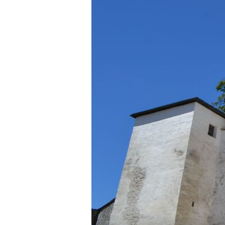
OTOK UNIJE
Najbolje čuvana tajna Kvarnera: 
tirkiznog mora i filmskih zalaza
kojem nema automobila