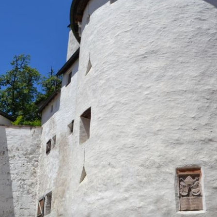
+
3
+
1
NEDALEKO OD PLOČA
Otok
Skriveni vojni tuneli na jugu
 na
Hrvatske: Omiljena kupališta na koja
lokalci u miru dolaze roniti i skaka
u more