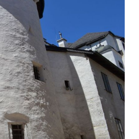
NAJLJEPŠA NA OTOKU?
Nepripitomljena ljepotica: Tirkizna
uvala na Korčuli bez kafića, restorana
ti
i signala