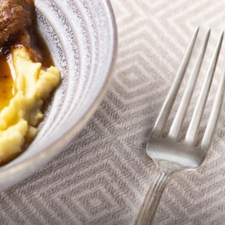
JEDNOSTAVNO, A PREUKUSNO
i
Trik za savršen gulaš: Sastojak koji
chefovi dodaju u mesna jela za više
okusa