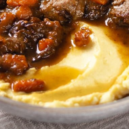
+
5
NEMA JAJA, NEMA PROBLEMA
pata
10 najboljih zamjena za jaja: Trikov
koje koriste i vegani i slastičari