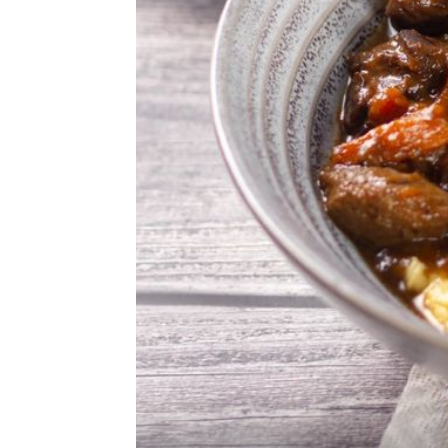
BON APPETIT!
Majke svih umaka: 5 kultnih rece
koje moraju znati svi kuhari