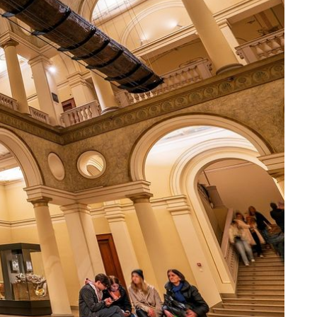
+
16
PUTOVANJE U PROŠLOST
og
Renesansni festival ponovno osvaja
Koprivnicu: Viteški turniri, stari
zanati, vatrene predstave i
zaboravljeni specijaliteti