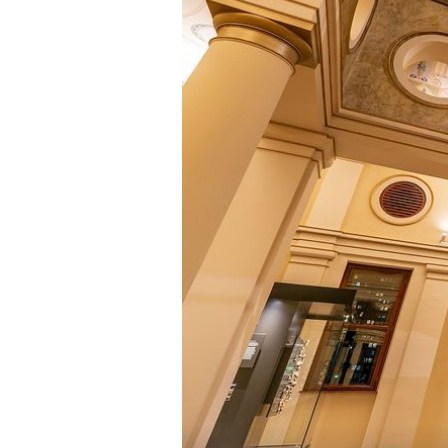
TREŠNJEVKA
Trešnjevački plac ponovno postaj
najposebnija pozornica na otvore