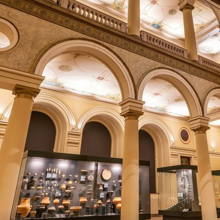
+
3
+
8
LJETO U ZAGREBU
e
Čvenk na Griču: Još deset dana bogat
nom
programa na Gornjem gradu