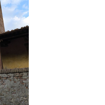
+
9
PORTO ANTICO
Jedna od najposjećenijih atrakcija u
na
Italiji: Akvarij zbog kojeg mnogi
putuju stotinama kilometara