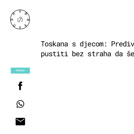
Toskana s djecom: Predi
pustiti bez straha da š
PODIJELI
POGLEDAJ