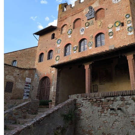
+
4
NAJLJEPŠA NA OTOKU?
 jedan
Nepripitomljena ljepotica: Tirkizna
em
uvala na Korčuli bez kafića, restora
m
i signala