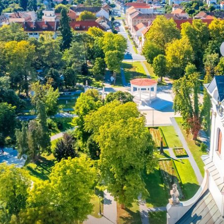
+
2
+
10
SINJAC KOD PLAŠKOG
Tajanstveno jezero kod Plaškog:
u u
Filmska priča skrivena uz zaboravlje
om ili
cestu