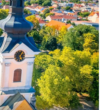
+
3
OTOK UNIJE
Najbolje čuvana tajna Kvarnera: Otok
nu
tirkiznog mora i filmskih zalaza na
kojem nema automobila