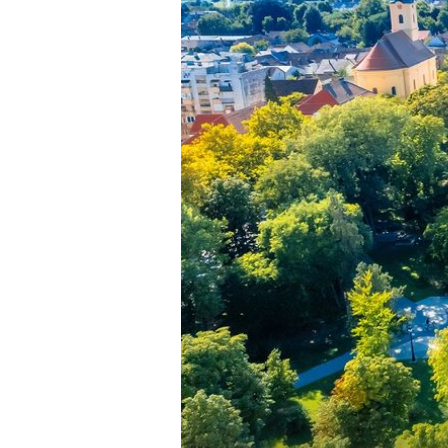
LJETO U PODRAVINI
Kupanje na Križnici: Egzotika na
jedinom naseljenom riječnom otok
Hrvatskoj do kojeg se stiže skel
visećim mostom