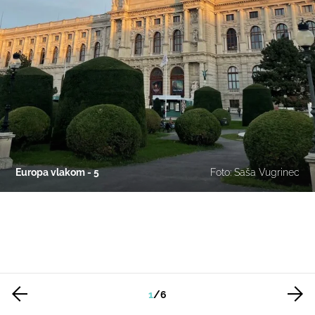
Europa vlakom - 5
Foto: Saša Vugrinec
1
/
6