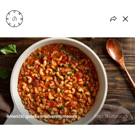
Američki gulaš s mljevenim mesom
Foto: Shutterstock