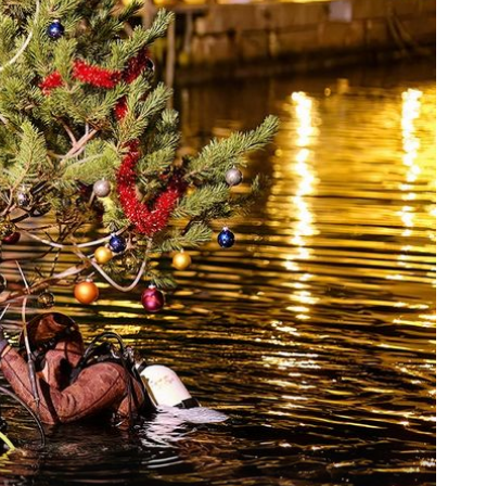
+
1
TRI DANA GUŠTA
Na Lovrečevu stižu autorska jela,
craft kokteli i najbolji okusi otoka
Krka