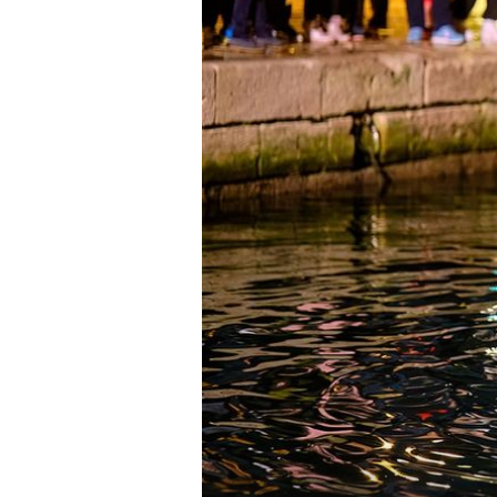
DO 6.1. 2025.
Nema fritula ni pečenih kobasica
Pogledajte kako izgleda Advent u
pulskoj Areni