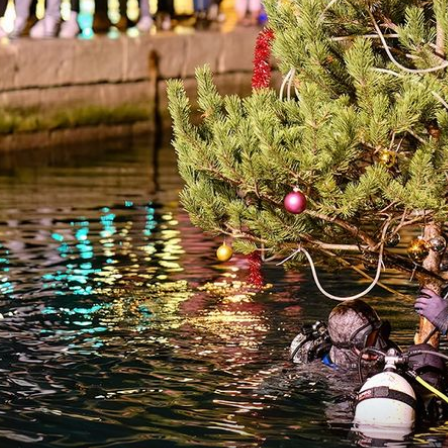
+
8
+
2
NIGDJE NIKOGA
:
"Evo zašto volim ljeto u Zagrebu":
Razlozi zbog kojih godišnji odmor u
gradu nije pokora