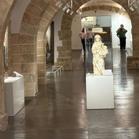
+
3
NAJLJEPŠA NA OTOKU?
Otok
Nepripitomljena ljepotica: Tirkizna
 na
uvala na Korčuli bez kafića, restora
i signala