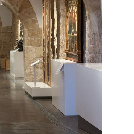
+
9
PORTO ANTICO
Jedna od najposjećenijih atrakcija u
na
Italiji: Akvarij zbog kojeg mnogi
putuju stotinama kilometara