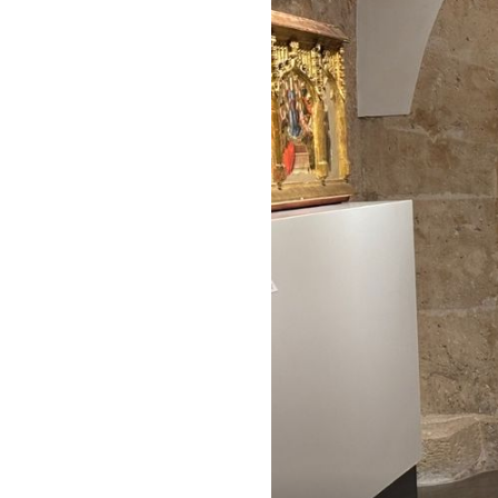
OTOK UNIJE
Najbolje čuvana tajna Kvarnera: 
tirkiznog mora i filmskih zalaza
kojem nema automobila