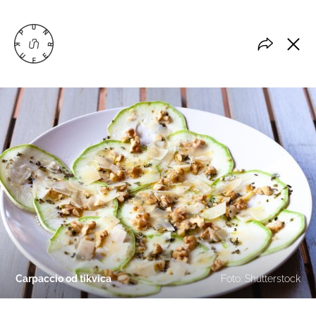
Carpaccio od tikvica
Foto: Shutterstock