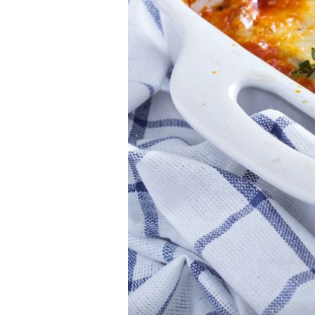
POVOLJNIJE OD KAVE U KAFIĆU
Najzdraviji jutarnji izbor? Doru
3 sastojka koji sportaši obožava