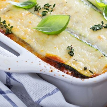
BOLJE ALTERNATIVE
čak od
Može i bez bijelog brašna: 5 zdravih
ju
vrsta tjestenine koje će vas zasitit