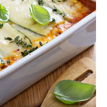
+
1
TJEDNI JELOVNIK
Ovih 7 jela ne morate kuhati, savršena
i
su za toplinski val – imamo dobar plan
za ovaj tjedan