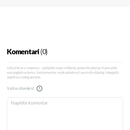
Komentari
(0)
Uključite se u raspravu – podijelite svoje mišljenje, postavite pitanja ili ponudite
svoj pogled na temu. Vaš komentar može potaknuti zanimljiv dijalog i obogatiti
zajednicu našeg portala.
Važna obavijest
!