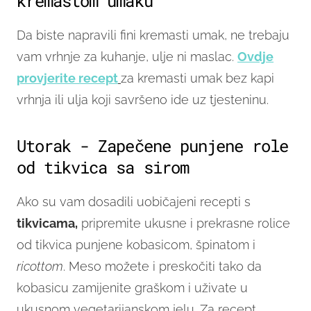
kremastom umaku
Da biste napravili fini kremasti umak, ne trebaju
vam vrhnje za kuhanje, ulje ni maslac.
Ovdje
provjerite recept
za kremasti umak bez kapi
vrhnja ili ulja koji savršeno ide uz tjesteninu.
Utorak - Zapečene punjene role
od tikvica sa sirom
Ako su vam dosadili uobičajeni recepti s
tikvicama,
pripremite ukusne i prekrasne rolice
od tikvica punjene kobasicom, špinatom i
ricottom
. Meso možete i preskočiti tako da
kobasicu zamijenite graškom i uživate u
ukusnom vegetarijanskom jelu. Za recept