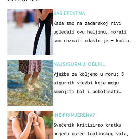
BAŠ EFEKTNA
Kada smo na zadarskoj rivi
ugledali ovu haljinu, morali
smo doznati odakle je – košta
samo 18 eura
NAJSIGURNIJI OBLIK
REKREACIJE
Vježbe za koljeno u moru: 5
sigurnih vježbi koje mogu
smanjiti bol i poboljšati
pokretljivost
(NE)PRIMJERENA?
Svećenik kritizirao kratku
odjeću usred toplinskog vala,