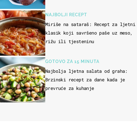
čokolade
NAJBOLJI RECEPT
Miriše na sataraš: Recept za ljetni
klasik koji savršeno paše uz meso,
rižu ili tjesteninu
GOTOVO ZA 15 MINUTA
Najbolja ljetna salata od graha:
Brzinski recept za dane kada je
prevruće za kuhanje