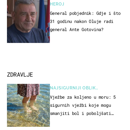
HEROJ
General pobjednik: Gdje i što
31 godinu nakon Oluje radi
general Ante Gotovina?
ZDRAVLJE
NAJSIGURNIJI OBLIK
REKREACIJE
Vježbe za koljeno u moru: 5
sigurnih vježbi koje mogu
smanjiti bol i poboljšati
pokretljivost