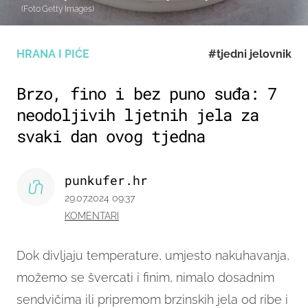
(Foto:Getty Images)
HRANA I PIĆE
#tjedni jelovnik
Brzo, fino i bez puno suđa: 7
neodoljivih ljetnih jela za
svaki dan ovog tjedna
punkufer.hr
29.07.2024 09:37
KOMENTARI
Dok divljaju temperature, umjesto nakuhavanja,
možemo se švercati i finim, nimalo dosadnim
sendvičima ili pripremom brzinskih jela od ribe i