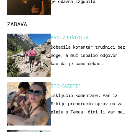
je odavno izgubila
ZABAVA
KAO IZ PIŠTOLJA
Dobacila komentar trudnici bez
noge, a muž ispalio odgovor
kao da je samo čekao…
ŠTO KAŽETE?
Isključio komentare: Par iz
Srbije preporučio spravicu za
plažu s Temua, čini li vam se
ovo sigurnim?