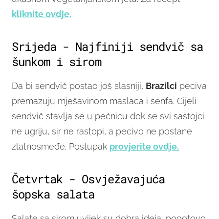
kliknite ovdje.
Srijeda - Najfiniji sendvič sa
šunkom i sirom
Da bi sendvič postao još slasniji,
Brazilci
peciva
premazuju mješavinom maslaca i senfa. Cijeli
sendvič stavlja se u pećnicu dok se svi sastojci
ne ugriju, sir ne rastopi, a pecivo ne postane
zlatnosmeđe. Postupak
provjerite ovdje.
Četvrtak - Osvježavajuća
šopska salata
Salate sa sirom uvijek su dobra ideja, pogotovo