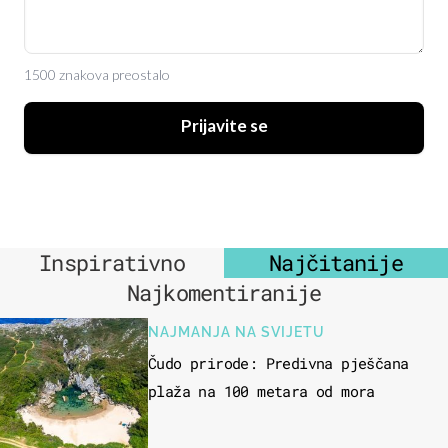
1500 znakova preostalo
Prijavite se
Inspirativno
Najčitanije
Najkomentiranije
NAJMANJA NA SVIJETU
Čudo prirode: Predivna pješčana
plaža na 100 metara od mora