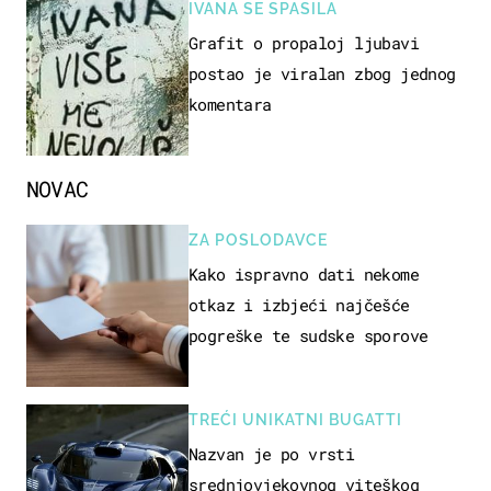
IVANA SE SPASILA
Grafit o propaloj ljubavi
postao je viralan zbog jednog
komentara
NOVAC
ZA POSLODAVCE
Kako ispravno dati nekome
otkaz i izbjeći najčešće
pogreške te sudske sporove
TREĆI UNIKATNI BUGATTI
Nazvan je po vrsti
srednjovjekovnog viteškog