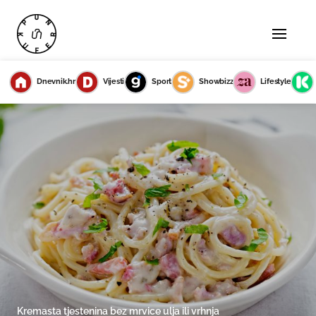
Dnevnik.hr
Vijesti
Sport
Showbizz
Lifestyle
Kremasta tjestenina bez mrvice ulja ili vrhnja