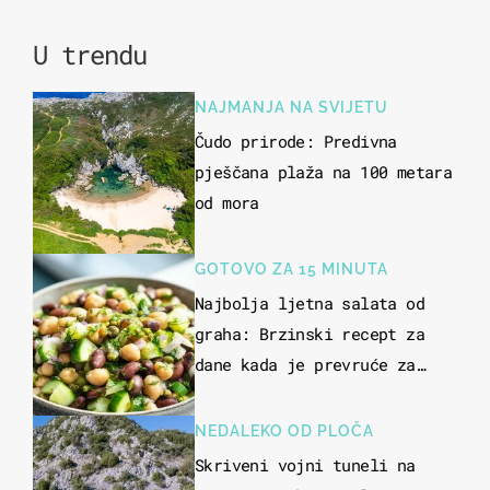
U trendu
NAJMANJA NA SVIJETU
Čudo prirode: Predivna
pješčana plaža na 100 metara
od mora
GOTOVO ZA 15 MINUTA
Najbolja ljetna salata od
graha: Brzinski recept za
dane kada je prevruće za
kuhanje
NEDALEKO OD PLOČA
Skriveni vojni tuneli na