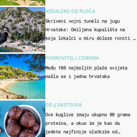
NEDALEKO OD PLOČA
Skriveni vojni tuneli na jugu
Hrvatske: Omiljena kupališta na
koja lokalci u miru dolaze roniti i
skakati u more
POKROVITELJ CORONA
Među 100 najboljih plaža svijeta
našla se i jedna hrvatska
OD 5 SASTOJKA
Ove kuglice imaju ukupno 80 grama
proteina, a okus im je kao da
jedete najfinije slatkiše od