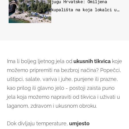
jugu Hrvatske: Omiljena
kupališta na koja lokalci u
miru dolaze roniti i skakati
u more
Ima li boljeg ljetnog jela od
ukusnih tikvica
koje
možemo pripremiti na bezbroj načina? Popečci,
uštipci, salate, variva i juhe, punjene ili prazne,
kao prilog ili glavno jelo - postoji zaista puno
jela koja možemo napraviti od tikvica i uživati u
laganom, zdravom i ukusnom obroku.
Dok divljaju temperature,
umjesto