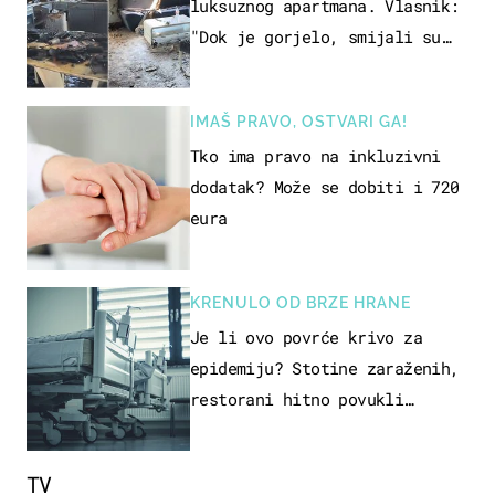
luksuznog apartmana. Vlasnik:
"Dok je gorjelo, smijali su
se, pili i pokazivali mi
srednji prst"
IMAŠ PRAVO, OSTVARI GA!
Tko ima pravo na inkluzivni
dodatak? Može se dobiti i 720
eura
KRENULO OD BRZE HRANE
Je li ovo povrće krivo za
epidemiju? Stotine zaraženih,
restorani hitno povukli
proizvod
TV