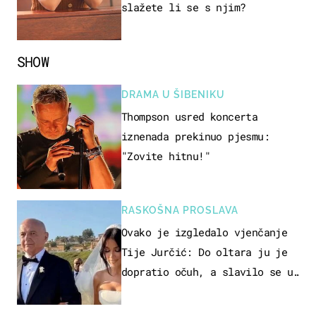
slažete li se s njim?
SHOW
DRAMA U ŠIBENIKU
Thompson usred koncerta
iznenada prekinuo pjesmu:
"Zovite hitnu!"
RASKOŠNA PROSLAVA
Ovako je izgledalo vjenčanje
Tije Jurčić: Do oltara ju je
dopratio očuh, a slavilo se uz
Olivera i Rozgu