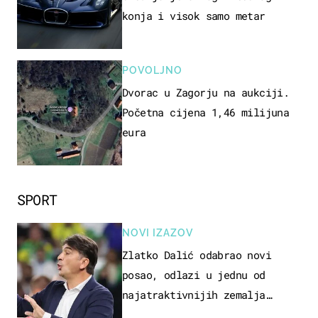
konja i visok samo metar
POVOLJNO
Dvorac u Zagorju na aukciji.
Početna cijena 1,46 milijuna
eura
SPORT
NOVI IZAZOV
Zlatko Dalić odabrao novi
posao, odlazi u jednu od
najatraktivnijih zemalja
svijeta