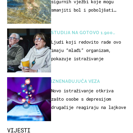
sigurnih vježbi koje mogu
smanjiti bol i poboljšati
pokretljivost
STUDIJA NA GOTOVO 1.900
OSOBA
Ljudi koji redovito rade ovo
imaju “mlađi” organizam,
pokazuje istraživanje
IZNENAĐUJUĆA VEZA
Novo istraživanje otkriva
zašto osobe s depresijom
drugačije reagiraju na lajkove
VIJESTI