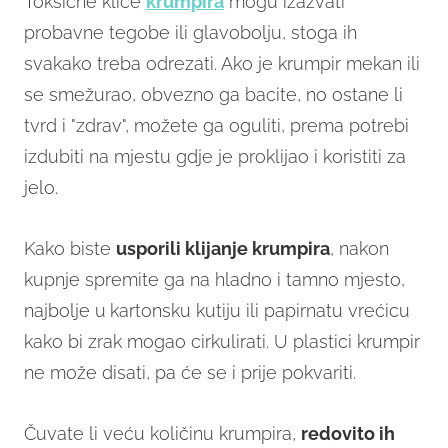
Toksične klice
krumpira
mogu izazvati
probavne tegobe ili glavobolju, stoga ih
svakako treba odrezati. Ako je krumpir mekan ili
se smežurao, obvezno ga bacite, no ostane li
tvrd i "zdrav", možete ga oguliti, prema potrebi
izdubiti na mjestu gdje je proklijao i koristiti za
jelo.
Kako biste
usporili klijanje krumpira
, nakon
kupnje spremite ga na hladno i tamno mjesto,
najbolje u
kartonsku kutiju ili papirnatu vrećicu
kako bi zrak mogao cirkulirati. U plastici krumpir
ne može disati, pa će se i prije pokvariti.
Čuvate li veću količinu krumpira,
redovito ih