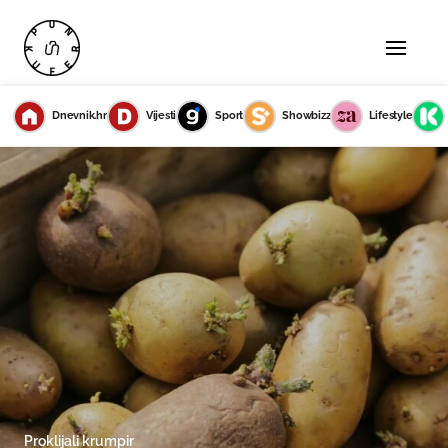
Dnevnik.hr
Vijesti
Sport
Showbizz
Lifestyle
Proklijali krumpir