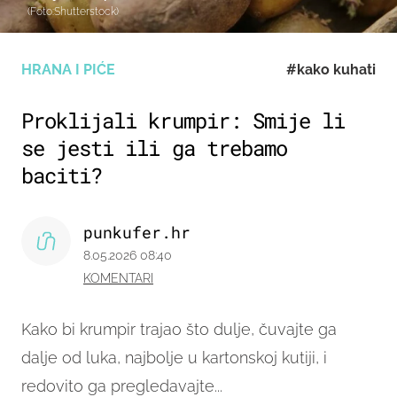
(Foto:Shutterstock)
HRANA I PIĆE
#kako kuhati
Proklijali krumpir: Smije li
se jesti ili ga trebamo
baciti?
punkufer.hr
8.05.2026 08:40
KOMENTARI
Kako bi krumpir trajao što dulje, čuvajte ga
dalje od luka, najbolje u kartonskoj kutiji, i
redovito ga pregledavajte...