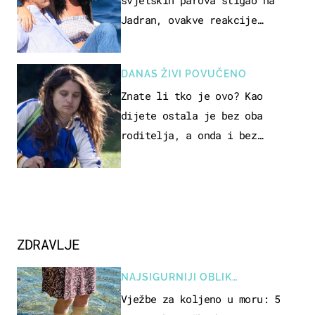
svjetskih parova stigao na
Jadran, ovakve reakcije
vjerojatno nisu očekivali
DANAS ŽIVI POVUČENO
Znate li tko je ovo? Kao
dijete ostala je bez oba
roditelja, a onda i bez
milijuna koje je trebala
naslijediti
ZDRAVLJE
NAJSIGURNIJI OBLIK
REKREACIJE
Vježbe za koljeno u moru: 5