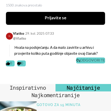
1500 znakova preostalo
Prijavite se
Vlatko
29. kol. 2025 07:33
VL
@Vlatko
Hvala na podsjećanju. A da malo zavirite u arhivu i
provjerite koliko puta godišnje objavite ovaj članak?
ODGOVORITE
0
0
Inspirativno
Najčitanije
Najkomentiranije
GOTOVO ZA 15 MINUTA