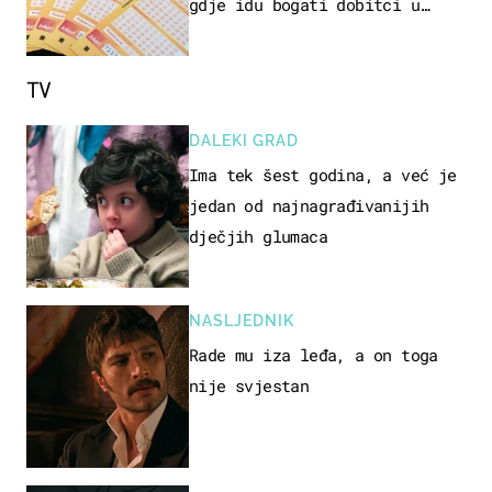
gdje idu bogati dobitci u
Hrvatskoj
TV
DALEKI GRAD
Ima tek šest godina, a već je
jedan od najnagrađivanijih
dječjih glumaca
NASLJEDNIK
Rade mu iza leđa, a on toga
nije svjestan