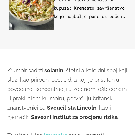
kupusa: Kremasto savršenstvo
koje najbolje paše uz pečeno
meso
Krumpir sadrži
solanin
, štetni alkaloidni spoj koji
služi kao prirodni pesticid, a koji je prisutan u
povećanoj koncentraciji u zelenom, oštećenom
ili proklijalom krumpiru, potvrđuju britanski
znanstvenici sa
Sveučilišta Lincoln
, kao i
njemački
Savezni institut za procjenu rizika.