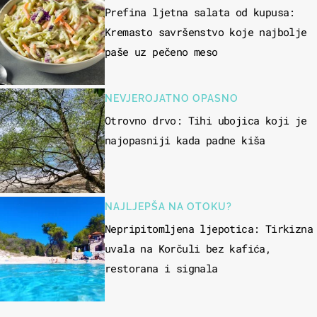
Prefina ljetna salata od kupusa:
Kremasto savršenstvo koje najbolje
paše uz pečeno meso
NEVJEROJATNO OPASNO
Otrovno drvo: Tihi ubojica koji je
najopasniji kada padne kiša
NAJLJEPŠA NA OTOKU?
Nepripitomljena ljepotica: Tirkizna
uvala na Korčuli bez kafića,
restorana i signala