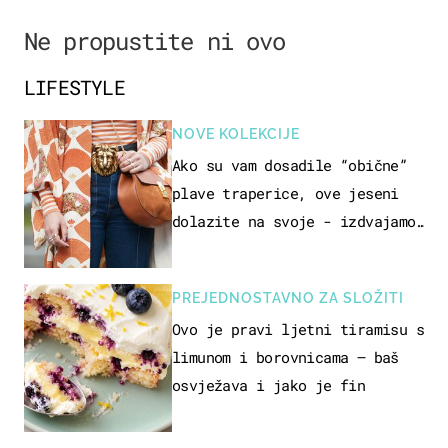
Ne propustite ni ovo
LIFESTYLE
NOVE KOLEKCIJE
Ako su vam dosadile “obične”
plave traperice, ove jeseni
dolazite na svoje - izdvajamo
15 hit modela
PREJEDNOSTAVNO ZA SLOŽITI
Ovo je pravi ljetni tiramisu s
limunom i borovnicama – baš
osvježava i jako je fin