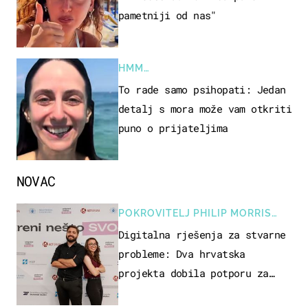
pametniji od nas"
HMM…
To rade samo psihopati: Jedan
detalj s mora može vam otkriti
puno o prijateljima
NOVAC
POKROVITELJ PHILIP MORRIS
ZAGREB
Digitalna rješenja za stvarne
probleme: Dva hrvatska
projekta dobila potporu za
razvoj