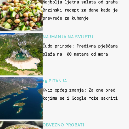
Najbolja ljetna salata od graha:
Brzinski recept za dane kada je
prevruće za kuhanje
NAJMANJA NA SVIJETU
Čudo prirode: Predivna pješčana
plaža na 100 metara od mora
15 PITANJA
Kviz općeg znanja: Za one pred
kojima se i Google može sakriti
OBVEZNO PROBATI!