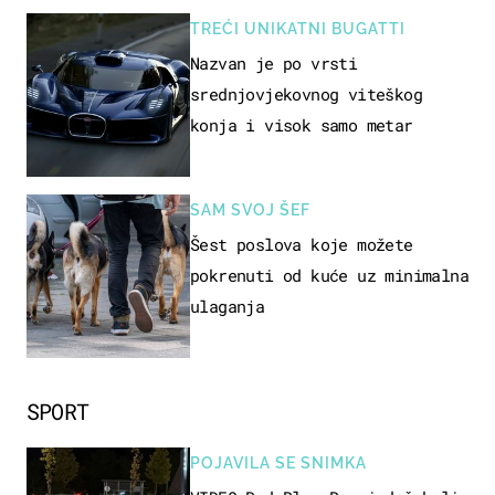
TREĆI UNIKATNI BUGATTI
Nazvan je po vrsti
srednjovjekovnog viteškog
konja i visok samo metar
SAM SVOJ ŠEF
Šest poslova koje možete
pokrenuti od kuće uz minimalna
ulaganja
SPORT
POJAVILA SE SNIMKA