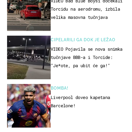
VIDEO Bad Blue Boysi dočekali
Torcidu na aerodromu, izbila
velika masovna tučnjava
CIPELARILI GA DOK JE LEŽAO
VIDEO Pojavila se nova snimka
tučnjave BBB-a i Torcide:
"Je*ote, pa ubit će ga!"
BOMBA!
Liverpool doveo kapetana
Barcelone!