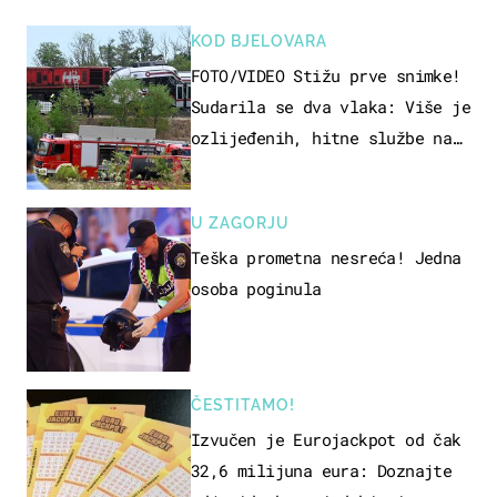
KOD BJELOVARA
FOTO/VIDEO Stižu prve snimke!
Sudarila se dva vlaka: Više je
ozlijeđenih, hitne službe na
terenu
U ZAGORJU
Teška prometna nesreća! Jedna
osoba poginula
ČESTITAMO!
Izvučen je Eurojackpot od čak
32,6 milijuna eura: Doznajte