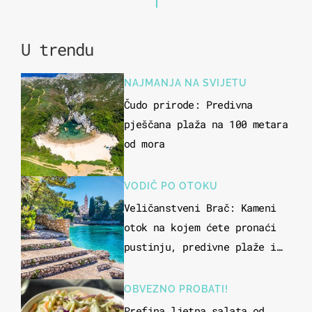
U trendu
NAJMANJA NA SVIJETU
Čudo prirode: Predivna
pješčana plaža na 100 metara
od mora
VODIČ PO OTOKU
Veličanstveni Brač: Kameni
otok na kojem ćete pronaći
pustinju, predivne plaže i
uzbudljivu hranu
OBVEZNO PROBATI!
Prefina ljetna salata od