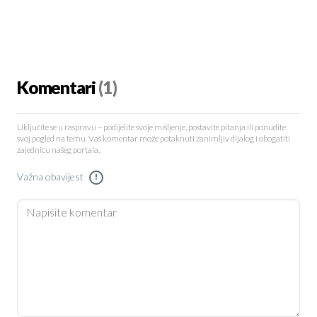
Komentari
(1)
Uključite se u raspravu – podijelite svoje mišljenje, postavite pitanja ili ponudite
svoj pogled na temu. Vaš komentar može potaknuti zanimljiv dijalog i obogatiti
zajednicu našeg portala.
Važna obavijest
!